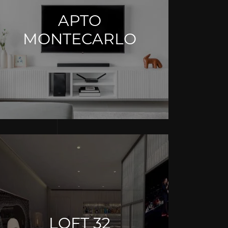
APTO
MONTECARLO
LOFT 32